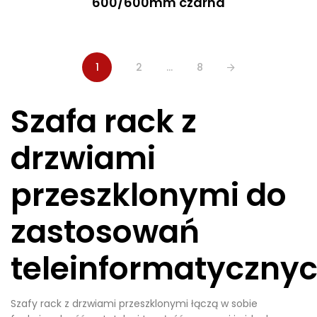
600/600mm czarna
1
2
…
8
Szafa rack z
drzwiami
przeszklonymi do
zastosowań
teleinformatyczny
Szafy rack z drzwiami przeszklonymi łączą w sobie