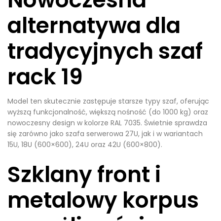
alternatywa dla
tradycyjnych szaf
rack 19
Model ten skutecznie zastępuje starsze typy szaf, oferując
wyższą funkcjonalność, większą nośność (do 1000 kg) oraz
nowoczesny design w kolorze RAL 7035. Świetnie sprawdza
się zarówno jako szafa serwerowa 27U, jak i w wariantach
15U, 18U (600×600), 24U oraz 42U (600×800).
Szklany front i
metalowy korpus