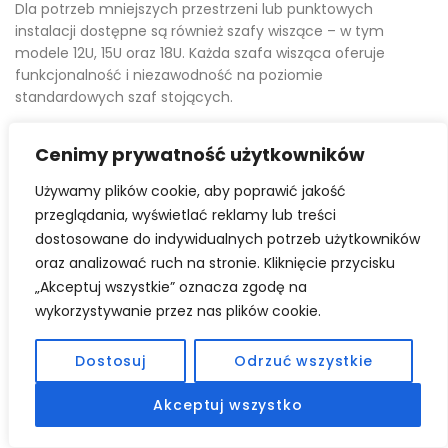
Dla potrzeb mniejszych przestrzeni lub punktowych
instalacji dostępne są również szafy wiszące – w tym
modele 12U, 15U oraz 18U. Każda szafa wisząca oferuje
funkcjonalność i niezawodność na poziomie
standardowych szaf stojących.
Zamek i
Cenimy prywatność użytkowników
zabezpieczenie
Używamy plików cookie, aby poprawić jakość
przeglądania, wyświetlać reklamy lub treści
dostosowane do indywidualnych potrzeb użytkowników
kablowe
oraz analizować ruch na stronie. Kliknięcie przycisku
„Akceptuj wszystkie” oznacza zgodę na
Wszystkie szafy wyposażone są w nowoczesny system
wykorzystywanie przez nas plików cookie.
zamków oraz rozwiązania pozwalające na bezpieczne
wprowadzanie kabli i ochronę przed ich przetarciem. Dzięki
Dostosuj
Odrzuć wszystkie
temu możliwy jest sprawny montaż sprzętu IT i jego
bezpieczna eksploatacja.
Akceptuj wszystko
Szafa rack z drzwiami przeszklonymi to nowoczesne i