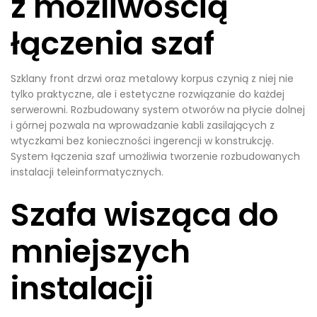
z możliwością
łączenia szaf
Szklany front drzwi oraz metalowy korpus czynią z niej nie
tylko praktyczne, ale i estetyczne rozwiązanie do każdej
serwerowni. Rozbudowany system otworów na płycie dolnej
i górnej pozwala na wprowadzanie kabli zasilających z
wtyczkami bez konieczności ingerencji w konstrukcję.
System łączenia szaf umożliwia tworzenie rozbudowanych
instalacji teleinformatycznych.
Szafa wisząca do
mniejszych
instalacji