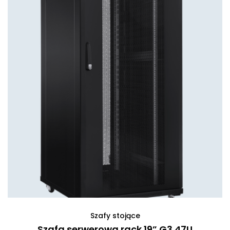
Szafy stojące
Szafa serwerowa rack 19” G3 47U