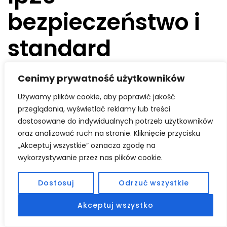
bezpieczeństwo i
standard
Szafa spełnia normy ip20, co oznacza ochronę przed
Cenimy prywatność użytkowników
dostępem do niebezpiecznych części oraz przed obcymi
ciałami stałymi o średnicy 12,5 mm i większej. To poziom
Używamy plików cookie, aby poprawić jakość
zabezpieczenia odpowiedni do zastosowań wewnątrz
przeglądania, wyświetlać reklamy lub treści
budynków. Wentylacja może być realizowana przez
dostosowane do indywidualnych potrzeb użytkowników
perforowane drzwi frontowe lub opcjonalne zamontowanie
oraz analizować ruch na stronie. Kliknięcie przycisku
wentylatora.
„Akceptuj wszystkie” oznacza zgodę na
wykorzystywanie przez nas plików cookie.
Dzięki przemyślanej konstrukcji oraz szerokim możliwościom
konfiguracji szafa serwerowa rack 42u x 1000 mm sprawdzi
Dostosuj
Odrzuć wszystkie
się zarówno w małych firmach, jak i rozbudowanych
środowiskach IT. Sklep szafy-serwerowe.com.pl oferuje
Akceptuj wszystko
modele dopasowane do każdego projektu, uwzględniając
potrzeby współczesnych serwerowni oraz infrastruktury IT.