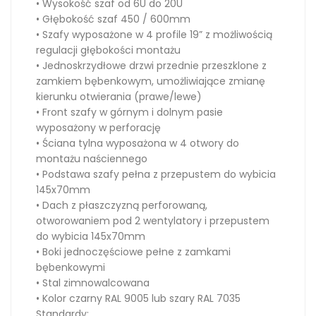
• Wysokość szaf od 6U do 20U
• Głębokość szaf 450 / 600mm
• Szafy wyposażone w 4 profile 19” z możliwością
regulacji głębokości montażu
• Jednoskrzydłowe drzwi przednie przeszklone z
zamkiem bębenkowym, umożliwiające zmianę
kierunku otwierania (prawe/lewe)
• Front szafy w górnym i dolnym pasie
wyposażony w perforację
• Ściana tylna wyposażona w 4 otwory do
montażu naściennego
• Podstawa szafy pełna z przepustem do wybicia
145x70mm
• Dach z płaszczyzną perforowaną,
otworowaniem pod 2 wentylatory i przepustem
do wybicia 145x70mm
• Boki jednoczęściowe pełne z zamkami
bębenkowymi
• Stal zimnowalcowana
• Kolor czarny RAL 9005 lub szary RAL 7035
Standardy: