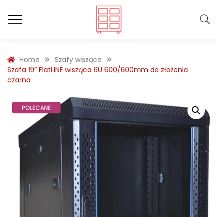
Home
Szafy wiszące
Szafa 19” FlatLINE wisząca 6U 600/600mm do złożenia
czarna
POLECANE