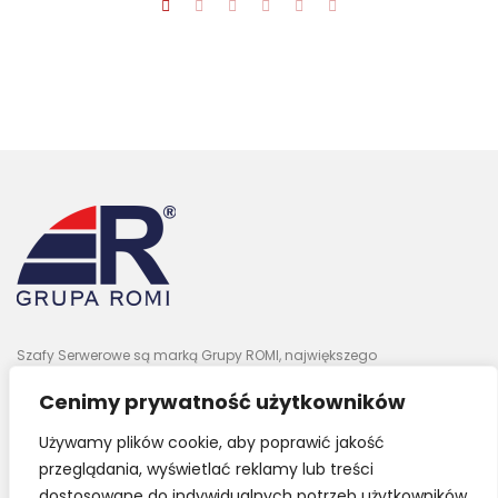
Szafy Serwerowe są marką Grupy ROMI, największego
wyspecjalizowanego dystrybutora IT w Polsce.
Cenimy prywatność użytkowników
Używamy plików cookie, aby poprawić jakość
Szafy Serwerowe
przeglądania, wyświetlać reklamy lub treści
dostosowane do indywidualnych potrzeb użytkowników
Artykuły