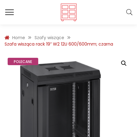
Home
Szafy wiszące
Szafa wisząca rack 19” W2 12U 600/600mm; czarna
POLECANE