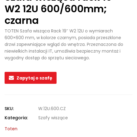
W2 12U 600/600mm;
czarna
TOTEN Szafa wisząca Rack 19″ W2 12U o wymiarach
600×600 mm, w kolorze czarnym, posiada przeszklone
drzwi zapewniające wgląd do wnętrza. Przeznaczona do
niewielkich instalacji IT, umożliwia bezpieczny montaż i
wygodny dostęp do sprzętu sieciowego.
Zapytaj o szafę
SKU:
W.12U.600.CZ
Kategoria:
Szafy wiszące
Toten