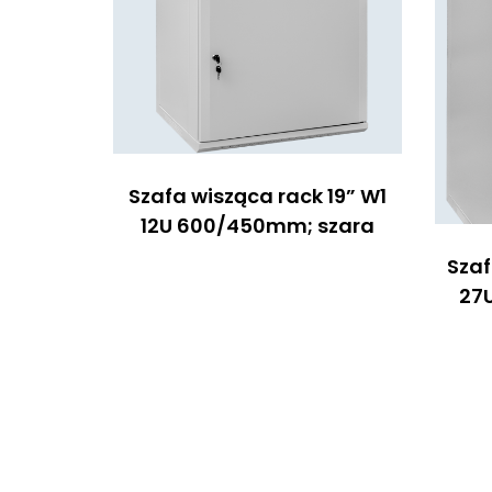
Szafa wisząca rack 19” W1
12U 600/450mm; szara
Szaf
27