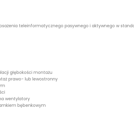
osażenia teleinformatycznego pasywnego i aktywnego w stand
ulacji głębokości montażu
ntaż prawo- lub lewostronny
wym
ści
na wentylatory
i zamkiem bębenkowym