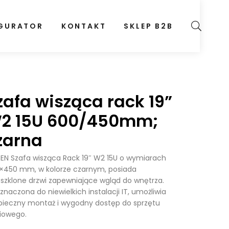
GURATOR
KONTAKT
SKLEP B2B
zafa wisząca rack 19”
2 15U 600/450mm;
zarna
EN Szafa wisząca Rack 19″ W2 15U o wymiarach
×450 mm, w kolorze czarnym, posiada
szklone drzwi zapewniające wgląd do wnętrza.
znaczona do niewielkich instalacji IT, umożliwia
pieczny montaż i wygodny dostęp do sprzętu
ciowego.