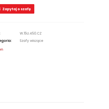
Zapytaj o szafę
:
W.15U.450.CZ
egoria:
Szafy wiszące
en