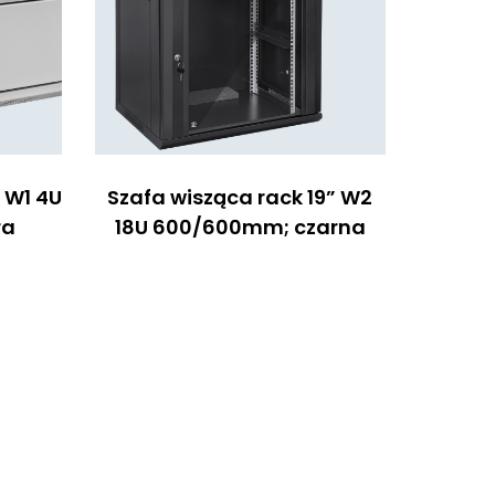
 W1 4U
Szafa wisząca rack 19” W2
Szafa
ra
18U 600/600mm; czarna
15U 