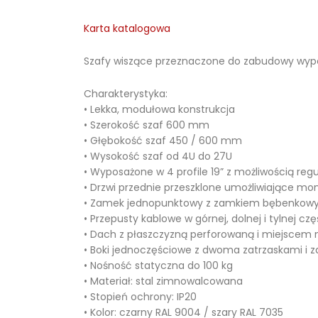
Karta katalogowa
Szafy wiszące przeznaczone do zabudowy wyp
Charakterystyka:
• Lekka, modułowa konstrukcja
• Szerokość szaf 600 mm
• Głębokość szaf 450 / 600 mm
• Wysokość szaf od 4U do 27U
• Wyposażone w 4 profile 19” z możliwością reg
• Drzwi przednie przeszklone umożliwiające mo
• Zamek jednopunktowy z zamkiem bębenko
• Przepusty kablowe w górnej, dolnej i tylnej czę
• Dach z płaszczyzną perforowaną i miejscem 
• Boki jednoczęściowe z dwoma zatrzaskami 
• Nośność statyczna do 100 kg
• Materiał: stal zimnowalcowana
• Stopień ochrony: IP20
• Kolor: czarny RAL 9004 / szary RAL 7035