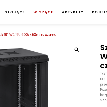
STOJĄCE
WISZĄCE
ARTYKUŁY
KONFI
ack 19” W2 15U 600/450mm; czarna
S
W
c
TOT
600
prze
Prze
bez
sie